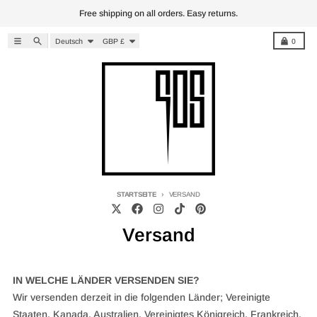
Direkt zum Inhalt
Free shipping on all orders. Easy returns.
Sprache
Land/Region
Menü
Suchen
Karren
Deutsch
GBP £
0
STARTSEITE
VERSAND
Versand
IN WELCHE LÄNDER VERSENDEN SIE?
Wir versenden derzeit in die folgenden Länder; Vereinigte
Staaten, Kanada, Australien, Vereinigtes Königreich, Frankreich,